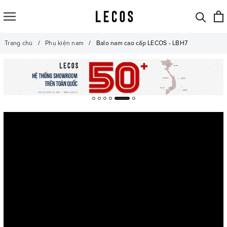
Trang chủ
Phụ kiện nam
Balo nam cao cấp LECOS - LBH7