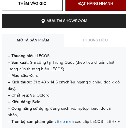
THÊM VÀO GIỎ
ĐẶT HÀNG NHANH
MUA TẠI SHOWROOM
MÔ TẢ SẢN PHẨM
THƯƠNG HIỆU
– Thương hiệu:
LECOS.
– Sản xuất:
Gia công tại Trung Quốc (theo tiêu chuẩn chất
lượng của thương hiệu LECOS).
– Màu sắc:
Đen.
– Kích thước:
31 x 43 x 14.5 cm(chiều ngang x chiều dọc x độ
dày).
– Chất liệu:
Vải Oxford.
– Kiểu dáng:
Balo.
– Công năng sử dụng:
đựng sách vở, laptop, ipad, đồ cá
nhân,..
– Trọn bộ sản phẩm gồm:
Balo nam
cao cấp LECOS - LBH7 +