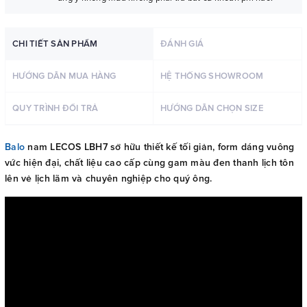
CHI TIẾT SẢN PHẨM
ĐÁNH GIÁ
HƯỚNG DẪN MUA HÀNG
HỆ THỐNG SHOWROOM
QUY TRÌNH ĐỔI TRẢ
HƯỚNG DẪN CHỌN SIZE
Balo
nam LECOS LBH7 sở hữu thiết kế tối giản, form dáng vuông
vức hiện đại, chất liệu cao cấp cùng gam màu đen thanh lịch
tôn
lên vẻ lịch lãm và chuyên nghiệp cho quý ông.