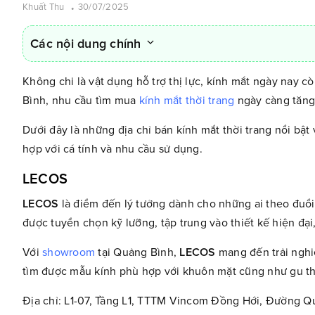
Khuất Thu
30/07/2025
Các nội dung chính
Không chỉ là vật dụng hỗ trợ thị lực, kính mắt ngày nay 
Bình, nhu cầu tìm mua
kính mắt thời trang
ngày càng tăng 
Dưới đây là những địa chỉ bán kính mắt thời trang nổi bậ
hợp với cá tính và nhu cầu sử dụng.
LECOS
LECOS
là điểm đến lý tưởng dành cho những ai theo đuổi 
được tuyển chọn kỹ lưỡng, tập trung vào thiết kế hiện đại
Với
showroom
tại Quảng Bình,
LECOS
mang đến trải nghi
tìm được mẫu kính phù hợp với khuôn mặt cũng như gu thờ
Địa chỉ: L1-07, Tầng L1, TTTM Vincom Đồng Hới, Đường 