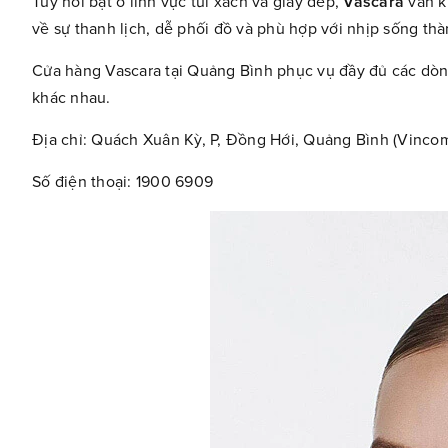
Tuy nổi bật ở lĩnh vực túi xách và giày dép,
Vascara
vẫn kh
về sự thanh lịch, dễ phối đồ và phù hợp với nhịp sống thàn
Cửa hàng Vascara tại Quảng Bình phục vụ đầy đủ các dòng
khác nhau.
Địa chỉ: Quách Xuân Kỳ, P, Đồng Hới, Quảng Bình (Vinco
Số điện thoại: 1900 6909