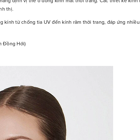
ẳng định vị thế ở dòng kính mắt thời trang. Các thiết kế kính 
h thị.
 kính từ chống tia UV đến kính râm thời trang, đáp ứng nhiề
m Đồng Hới)