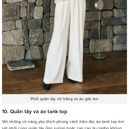
Phối quần tây nữ trắng và áo gile len
10. Quần tây và áo tank top
Với những cô nàng yêu thích phong cách hiện đại, áo tank top ôm
sát phối cùng quần tây ống suông hoặc cạp cao là combo không