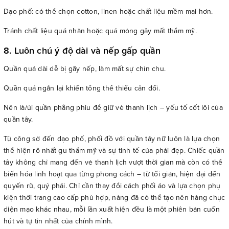
Dạo phố: có thể chọn cotton, linen hoặc chất liệu mềm mại hơn.
Tránh chất liệu quá nhăn hoặc quá mỏng gây mất thẩm mỹ.
8. Luôn chú ý độ dài và nếp gấp quần
Quần quá dài dễ bị gãy nếp, làm mất sự chỉn chu.
Quần quá ngắn lại khiến tổng thể thiếu cân đối.
Nên là/ủi quần phẳng phiu để giữ vẻ thanh lịch – yếu tố cốt lõi của
quần tây.
Từ công sở đến dạo phố, phối đồ với quần tây nữ luôn là lựa chọn
thể hiện rõ nhất gu thẩm mỹ và sự tinh tế của phái đẹp. Chiếc quần
tây không chỉ mang đến vẻ thanh lịch vượt thời gian mà còn có thể
biến hóa linh hoạt qua từng phong cách – từ tối giản, hiện đại đến
quyến rũ, quý phái. Chỉ cần thay đổi cách phối áo và lựa chọn phụ
kiện thời trang cao cấp phù hợp, nàng đã có thể tạo nên hàng chục
diện mạo khác nhau, mỗi lần xuất hiện đều là một phiên bản cuốn
hút và tự tin nhất của chính mình.