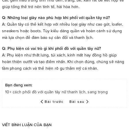
Các gam màu trung tính như đen, trắng, be, xám rất dễ kết hợp và
giúp tổng thể trở nên tinh tế, hài hòa hơn.
Q: Những loại giày nào phù hợp khi phối với quần tây nữ?
A: Quần tây có thể kết hợp với nhiều loại giày như cao gót, loafer,
sneakers hoặc boots. Tùy kiểu dáng quần và hoàn cảnh sử dụng
mà lựa chọn để đảm bảo sự cân đối và thanh lịch.
Q: Phụ kiện có vai trò gì khi phối đồ với quần tây nữ?
A: Phụ kiện như thắt lưng, túi xách, kính mắt hay đồng hồ giúp
hoàn thiện outfit và tạo điểm nhấn. Khi chọn đúng, chúng sẽ nâng
tầm phong cách và thể hiện rõ gu thẩm mỹ cá nhân.
Bạn đang xem:
10+ cách phối đồ với quần tây nữ thanh lịch, sang trọng
Bài trước
Bài sau
VIẾT BÌNH LUẬN CỦA BẠN