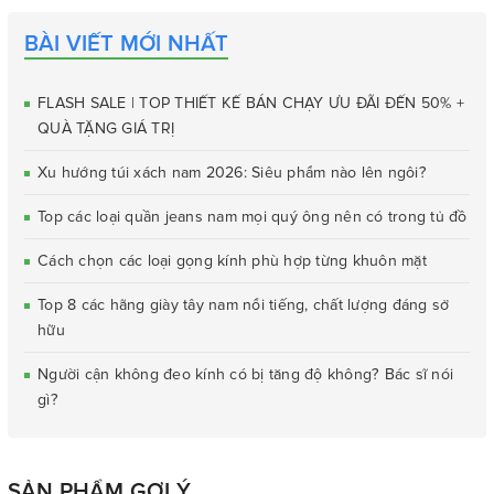
BÀI VIẾT MỚI NHẤT
FLASH SALE | TOP THIẾT KẾ BÁN CHẠY ƯU ĐÃI ĐẾN 50% +
QUÀ TẶNG GIÁ TRỊ
Xu hướng túi xách nam 2026: Siêu phẩm nào lên ngôi?
Top các loại quần jeans nam mọi quý ông nên có trong tủ đồ
Cách chọn các loại gọng kính phù hợp từng khuôn mặt
Top 8 các hãng giày tây nam nổi tiếng, chất lượng đáng sở
hữu
Người cận không đeo kính có bị tăng độ không? Bác sĩ nói
gì?
SẢN PHẨM GỢI Ý