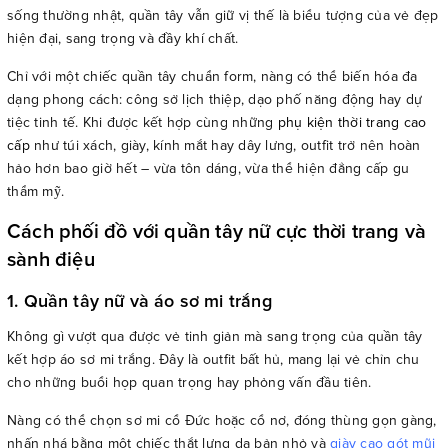
sống thường nhật, quần tây vẫn giữ vị thế là biểu tượng của vẻ đẹp
hiện đại, sang trọng và đầy khí chất.
Chỉ với một chiếc quần tây chuẩn form, nàng có thể biến hóa đa
dạng phong cách: công sở lịch thiệp, dạo phố năng động hay dự
tiệc tinh tế. Khi được kết hợp cùng những
phụ kiện thời trang cao
cấp
như túi xách, giày, kính mắt hay dây lưng, outfit trở nên hoàn
hảo hơn bao giờ hết – vừa tôn dáng, vừa thể hiện đẳng cấp gu
thẩm mỹ.
Cách phối đồ với quần tây nữ cực thời trang và
sành điệu
1. Quần tây nữ và áo sơ mi trắng
Không gì vượt qua được vẻ tinh giản mà sang trọng của quần tây
kết hợp áo sơ mi trắng. Đây là outfit bất hủ, mang lại vẻ chỉn chu
cho những buổi họp quan trọng hay phỏng vấn đầu tiên.
Nàng có thể chọn sơ mi cổ Đức hoặc cổ nơ, đóng thùng gọn gàng,
nhấn nhá bằng một chiếc thắt lưng da bản nhỏ và
giày cao gót mũi