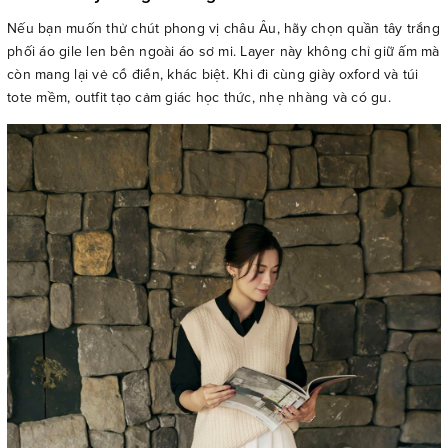
Nếu bạn muốn thử chút phong vị châu Âu, hãy chọn quần tây trắng
phối áo gile len bên ngoài áo sơ mi. Layer này không chỉ giữ ấm mà
còn mang lại vẻ cổ điển, khác biệt. Khi đi cùng giày oxford và túi
tote mềm, outfit tạo cảm giác học thức, nhẹ nhàng và có gu.