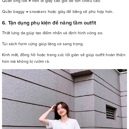
Quần ống loe → nên đi giày cao gót để tôn chiều cao.
Quần baggy → sneakers hoặc giày đế bằng sẽ phù hợp hơn.
6. Tận dụng phụ kiện để nâng tầm outfit
Thắt lưng da giúp tạo điểm nhấn và định hình vòng eo.
Túi xách form cứng giúp tăng vẻ sang trọng.
Kính mắt, đồng hồ hoặc trang sức tối giản sẽ giúp outfit hoàn thiện
hơn mà không bị rườm rà.