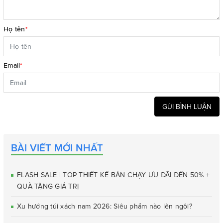
Họ tên
*
Email
*
GỬI BÌNH LUẬN
BÀI VIẾT MỚI NHẤT
FLASH SALE | TOP THIẾT KẾ BÁN CHẠY ƯU ĐÃI ĐẾN 50% +
QUÀ TẶNG GIÁ TRỊ
Xu hướng túi xách nam 2026: Siêu phẩm nào lên ngôi?