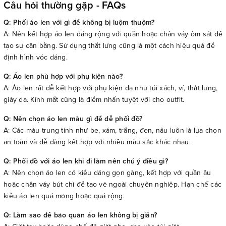
Câu hỏi thường gặp - FAQs
Q: Phối áo len với gì để không bị luộm thuộm?
A: Nên kết hợp áo len dáng rộng với quần hoặc chân váy ôm sát để
tạo sự cân bằng. Sử dụng thắt lưng cũng là một cách hiệu quả để
định hình vóc dáng.
Q: Áo len phù hợp với phụ kiện nào?
A: Áo len rất dễ kết hợp với phụ kiện da như túi xách, ví, thắt lưng,
giày da. Kính mắt cũng là điểm nhấn tuyệt vời cho outfit.
Q: Nên chọn áo len màu gì để dễ phối đồ?
A: Các màu trung tính như be, xám, trắng, đen, nâu luôn là lựa chọn
an toàn và dễ dàng kết hợp với nhiều màu sắc khác nhau.
Q: Phối đồ với áo len khi đi làm nên chú ý điều gì?
A: Nên chọn áo len có kiểu dáng gọn gàng, kết hợp với quần âu
hoặc chân váy bút chì để tạo vẻ ngoài chuyên nghiệp. Hạn chế các
kiểu áo len quá mỏng hoặc quá rộng.
Q: Làm sao để bảo quản áo len không bị giãn?