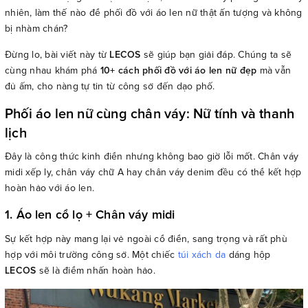
nhiên, làm thế nào để phối đồ với áo len nữ thật ấn tượng và không
bị nhàm chán?
Đừng lo, bài viết này từ
LECOS
sẽ giúp bạn giải đáp. Chúng ta sẽ
cùng nhau khám phá
10+ cách phối đồ với áo len nữ đẹp
mà vẫn
đủ ấm, cho nàng tự tin từ công sở đến dạo phố.
Phối áo len nữ cùng chân váy: Nữ tính và thanh
lịch
Đây là công thức kinh điển nhưng không bao giờ lỗi mốt. Chân váy
midi xếp ly, chân váy chữ A hay chân váy denim đều có thể kết hợp
hoàn hảo với áo len.
1. Áo len cổ lọ + Chân váy midi
Sự kết hợp này mang lại vẻ ngoài cổ điển, sang trọng và rất phù
hợp với môi trường công sở. Một chiếc
túi xách da
dáng hộp
LECOS
sẽ là điểm nhấn hoàn hảo.