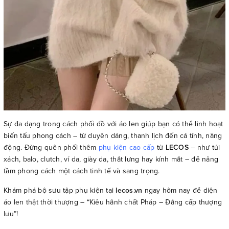
Sự đa dạng trong cách phối đồ với áo len giúp bạn có thể linh hoạt
biến tấu phong cách – từ duyên dáng, thanh lịch đến cá tính, năng
động. Đừng quên phối thêm
phụ kiện cao cấp
từ
LECOS
– như túi
xách, balo, clutch, ví da, giày da, thắt lưng hay kính mắt – để nâng
tầm phong cách một cách tinh tế và sang trọng.
Khám phá bộ sưu tập phụ kiện tại
lecos.vn
ngay hôm nay để diện
áo len thật thời thượng – “Kiêu hãnh chất Pháp – Đẳng cấp thượng
lưu”!