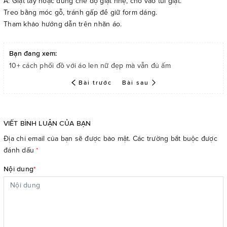
A: Giặt tay hoặc dùng chế độ giặt nhẹ, cho vào túi giặt.
Treo bằng móc gỗ, tránh gấp để giữ form dáng.
Tham khảo hướng dẫn trên nhãn áo.
Bạn đang xem:
10+ cách phối đồ với áo len nữ đẹp mà vẫn đủ ấm
Bài trước
Bài sau
VIẾT BÌNH LUẬN CỦA BẠN
Địa chỉ email của bạn sẽ được bảo mật. Các trường bắt buộc được
đánh dấu
*
Nội dung
*