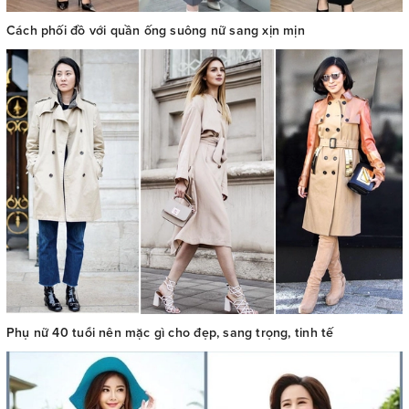
Cách phối đồ với quần ống suông nữ sang xịn mịn
Phụ nữ 40 tuổi nên mặc gì cho đẹp, sang trọng, tinh tế