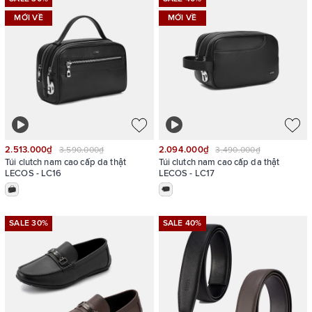
MỚI VỀ
MỚI VỀ
2.513.000₫
2.094.000₫
3.590.000₫
3.490.000₫
Túi clutch nam cao cấp da thật
Túi clutch nam cao cấp da thật
LECOS - LC16
LECOS - LC17
SALE 30%
SALE 40%