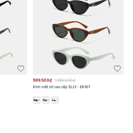
599.500₫
1.199.000₫
Kính mắt nữ cao cấp ELLY - EK167