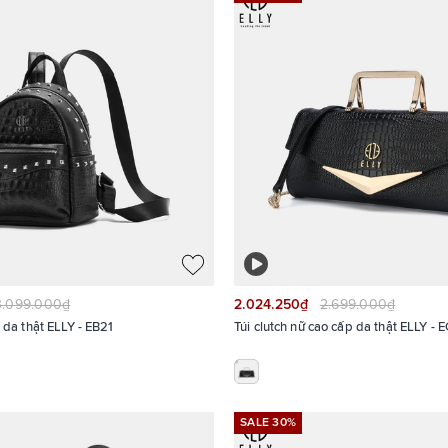
3.099.000₫
2.024.250₫
2.699.000₫
 da thật ELLY - EB21
Túi clutch nữ cao cấp da thật ELLY - 
SALE 30%