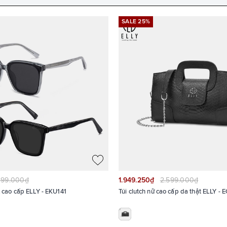
SALE 25%
099.000₫
1.949.250₫
2.599.000₫
 cao cấp ELLY - EKU141
Túi clutch nữ cao cấp da thật ELLY - 