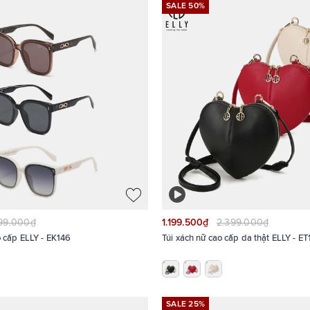
SALE 50%
099.000₫
1.199.500₫
2.399.000₫
Kính mắt nữ cao cấp ELLY - EK146
Túi xách nữ cao cấp da thật ELLY - E
SALE 25%