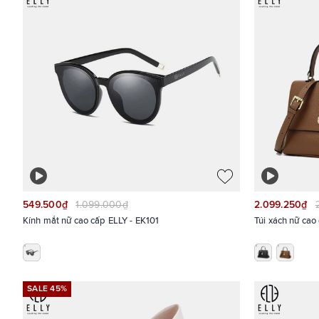
549.500₫
1.099.000₫
2.099.250₫
Kính mắt nữ cao cấp ELLY - EK101
Túi xách nữ ca
SALE 45%