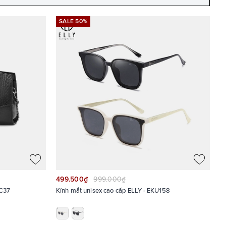
SALE 50%
499.500₫
999.000₫
EC37
Kính mắt unisex cao cấp ELLY - EKU158