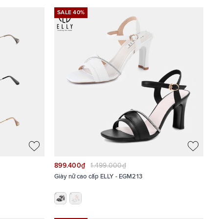
SALE 40%
899.400₫
1.499.000₫
Giày nữ cao cấp ELLY - EGM213