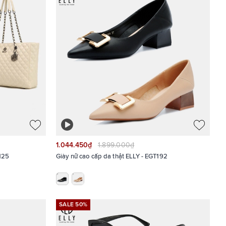
1.044.450₫
1.899.000₫
T125
Giày nữ cao cấp da thật ELLY - EGT192
SALE 50%