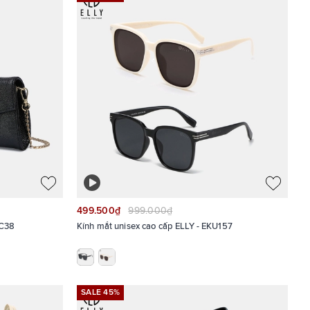
499.500₫
999.000₫
EC38
Kính mắt unisex cao cấp ELLY - EKU157
SALE 45%