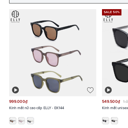
SALE 50%
999.000₫
549.500₫
1.
Kính mắt nữ cao cấp ELLY - EK144
Kính mắt unisex