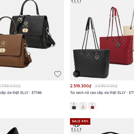
2.799.000₫
2.519.300₫
3.599.000₫
o cấp da thật ELLY - ET146
Túi xách nữ cao cấp da thật ELLY - E
SALE 45%