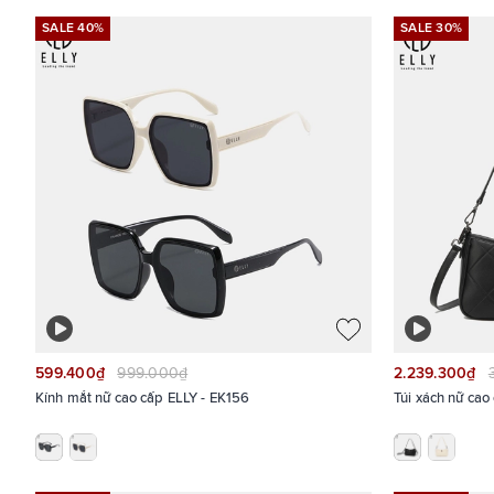
SALE 40%
SALE 30%
599.400₫
999.000₫
2.239.300₫
Kính mắt nữ cao cấp ELLY - EK156
Túi xách nữ ca