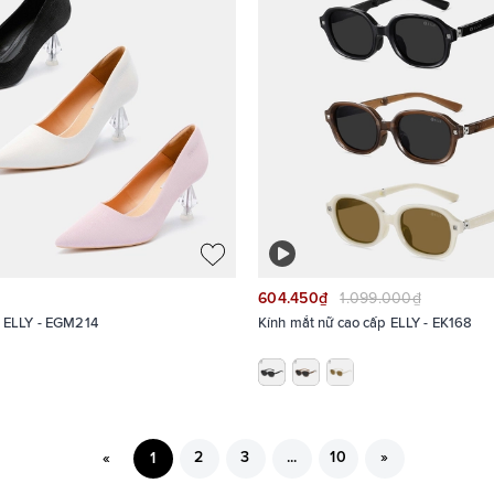
604.450₫
1.099.000₫
p ELLY - EGM214
Kính mắt nữ cao cấp ELLY - EK168
2
3
...
10
»
«
1