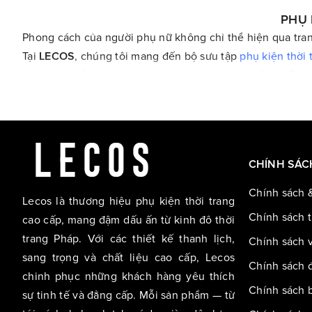
PHỤ 
Phong cách của người phụ nữ không chỉ thể hiện qua tra
Tại
LECOS
, chúng tôi mang đến bộ sưu tập
phụ kiện thời 
giúp bạn khẳng định cá tính, sự sang trọng và đẳng cấp tro
Khám phá các dòng phụ kiện nữ nổi bật:
Dây lưng nữ hàng hiệu
: Từ bản nhỏ thanh lịch đến bản to
Ví da nữ cao cấp
: Thiết kế gọn nhẹ, sang trọng, phù hợp 
CHÍNH SÁC
Túi xách nữ da thật
: Sự hòa quyện giữa phong cách cổ điể
Chính sách 
Lecos là thương hiệu phụ kiện thời trang
Chính sách 
cao cấp, mang đậm dấu ấn từ kinh đô thời
Giày da nữ
: Từ giày búp bê nhẹ nhàng đến cao gót quyền
trang Pháp. Với các thiết kế thanh lịch,
Chính sách 
Kính mắt nữ thời trang
: Bảo vệ đôi mắt và hoàn thiện tổng 
sang trọng và chất liệu cao cấp, Lecos
Chính sách đ
chinh phục những khách hàng yêu thích
LECOS – Tôn vinh vẻ đẹp tinh tế của phái đẹp
Chính sách b
sự tinh tế và đẳng cấp. Mỗi sản phẩm — từ
Mỗi sản phẩm
phụ kiện nữ
tại LECOS không chỉ đơn thuần 