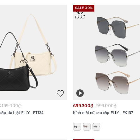
SALE 30%
3.199.000₫
699.300₫
999.000₫
o cấp da thật ELLY - ET134
Kính mắt nữ cao cấp ELLY - EK137