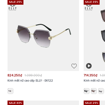
SALE 25%
SALE 35%
824.250₫
1.099.000₫
714.350₫
1.
Kính mắt nữ cao cấp ELLY - EK122
SALE 40%
SALE 25%