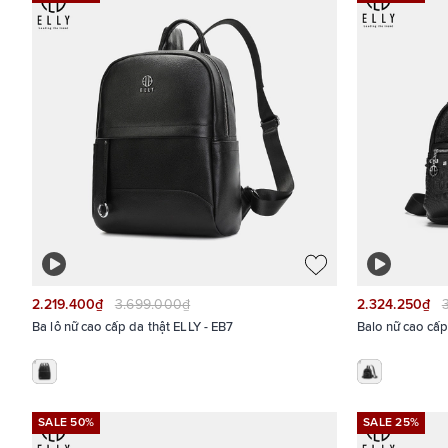
2.219.400₫
3.699.000₫
2.324.250₫
Ba lô nữ cao cấp da thật ELLY - EB7
Balo nữ cao cấp
SALE 50%
SALE 25%