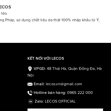
LECOS
 léo.
ang Pháp, sử dụng chất liệu da thật 100% nhập khẩu từ Ý,
hục công sở.
KẾT NỐI VỚI LECOS
48 Thái Hà, Quận Đống Đa, Hà
VPGD:
Nội
lecos.vn@gmail.com
Email:
0965 222 000
Hotline bán hàng:
LECOS OFFICIAL
Zalo:
bản lĩnh của người phụ nữ hiện đại.