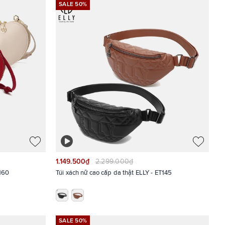
SALE 50%
1.149.500₫
2.299.000₫
T160
Túi xách nữ cao cấp da thật ELLY - ET145
SALE 50%